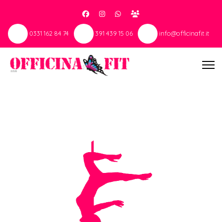
0331 162 84 74
391 439 15 06
info@officinafit.it